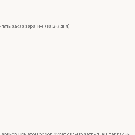
ять заказ заранее (за 2-3 дня)
риков. При этом обзор будет сильно затруднен, так как Вы