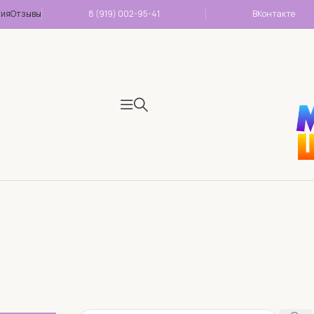
тия
Отзывы
8 (919) 002-95-41
ВКонтакте