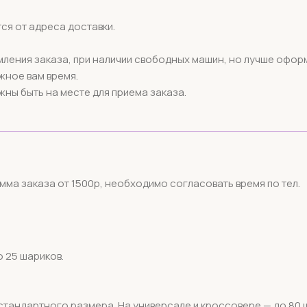
ся от адреса доставки.
ения заказа, при наличии свободных машин, но лучше оформл
жное вам время.
жны быть на месте для приема заказа.
мма заказа от 1500р, необходимо согласовать время по тел.
 25 шариков.
тандартного размера. На универсале и кроссовере — до 80 ша