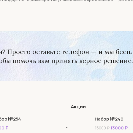
? Просто оставьте телефон — и мы бесп
обы помочь вам принять верное решение.
Акции
бор №254
Набор №249
00
₽
13000
₽
15000
₽