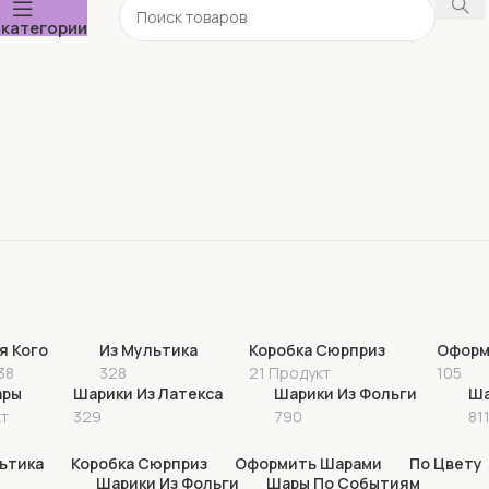
 категории
я Кого
Из Мультика
Коробка Сюрприз
Оформ
38
328
21 Продукт
105
ары
Шарики Из Латекса
Шарики Из Фольги
Ша
кт
329
790
81
ьтика
Коробка Сюрприз
Оформить Шарами
По Цвету
Шарики Из Фольги
Шары По Событиям