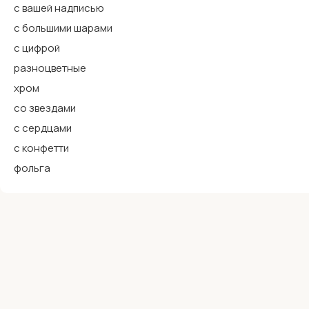
Зеленый
с вашей надписью
Оранжевый
с большими шарами
с цифрой
разноцветные
хром
со звездами
с сердцами
с конфетти
фольга