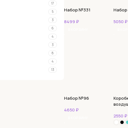
1
17
Набор №331
Набор
1
5
3
8499
₽
5050
₽
6
В КОРЗИНУ
В КО
4
3
8
4
13
Набор №96
Короб
возду
4650
₽
2550
₽
В КОРЗИНУ