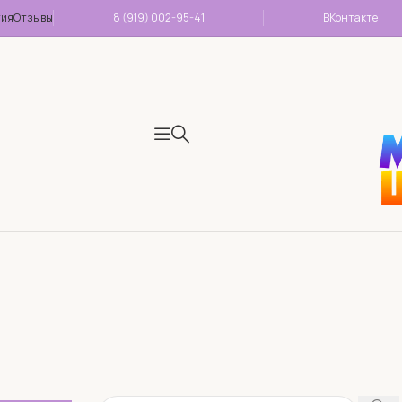
тия
Отзывы
8 (919) 002-95-41
ВКонтакте