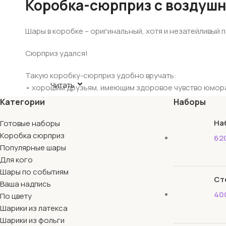
Коробка-сюрприз с воздуш
Шары в коробке – оригинальный, хотя и незатейливый 
Сюрприз удался!
Такую коробку-сюрприз удобно вручать:
Читать
• хорошим друзьям, имеющим здоровое чувство юмора
• малознакомым людям, если к ним запланирован неожи
Категории
Наборы
• коллеге, пришедшему в коллектив недавно, малозна
На
Готовые наборы
• близким, особенно детям, обожающим всякие сюпри
Коробка сюрприз
62
Коробка-сюприз выручит в трудную минуту, когда при
Популярные шары
отдельности, так что они взметнутся вверх все вместе
Для кого
медленно выплывает из-под приоткрытой крышки короб
Шары по событиям
Ст
Ваша надпись
40
По цвету
Шарики из латекса
Шарики из фольги