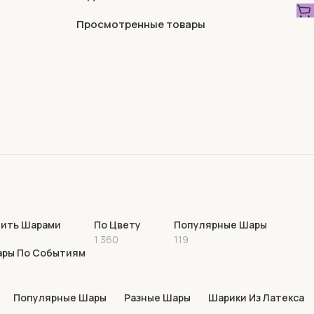
Просмотренные товары
ить Шарами
По Цвету
Популярные Шары
1 360
119
ры По Событиям
1
Популярные Шары
Разные Шары
Шарики Из Латекса