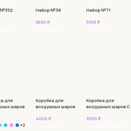
 №352
Набор №38
Набор №71
5650
₽
5100
₽
РЗИНУ
В КОРЗИНУ
В КОРЗИНУ
ка для
Коробка для
Коробка для
шных шаров
воздушных шаров
воздушных шаров С
Гендер Пати
Днем Рождения!
4000
₽
3500
₽
(Без наполнения)
+2
В КОРЗИНУ
ВЫБЕРИТЕ ПАРАМЕТРЫ