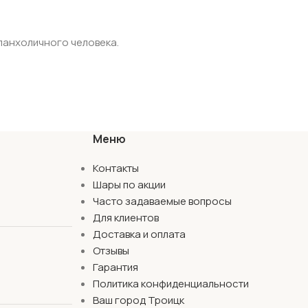
еланхоличного человека.
Меню
Контакты
Шары по акции
то. В нее можно поместить разноцветные шарики по
Часто задаваемые вопросы
онично – по цвету или тематике, такая связка
Для клиентов
Доставка и оплата
Отзывы
Гарантия
Политика конфиденциальности
Ваш город Троицк