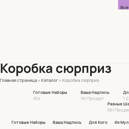
Все
Коробка сюрприз
Главная страница
»
Каталог
»
Коробка сюрприз
Готовые Наборы
Ваша Надпись
Дл
354
161 Продукт
1 2
Разные Ш
561 Проду
Готовые Наборы
Ваша Надпись
Для Кого
Из Мул