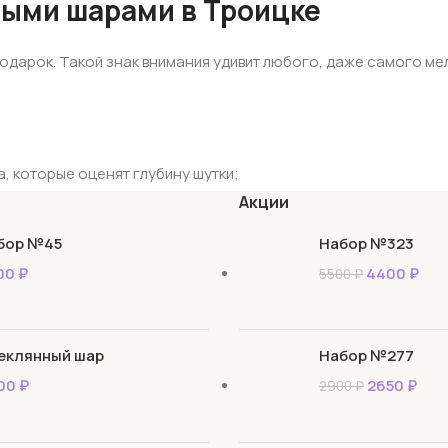
ными шарами в Троицке
подарок. Такой знак внимания удивит любого, даже самого м
, которые оценят глубину шутки;
данный визит, а взять с собой нечего;
Акции
комому, но уже любимому;
бор №45
Набор №323
зы.
00
₽
4400
₽
5500
₽
думывать оформление уже поздно, а украшений в доме малова
, когда ее откроют; или целую связку шаров, подобранных гарм
ки.
еклянный шар
Набор №277
00
₽
2650
₽
2900
₽